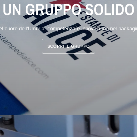
UN GRUPPO SOLIDO
el cuore dell'Umbria, competenza e innovazione nel packagi
SCOPRI IL GRUPPO