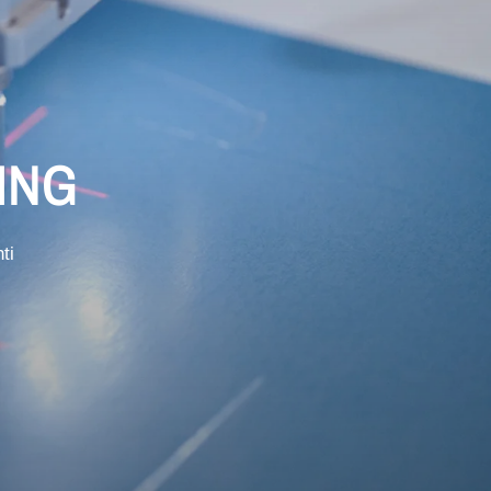
ING
ti